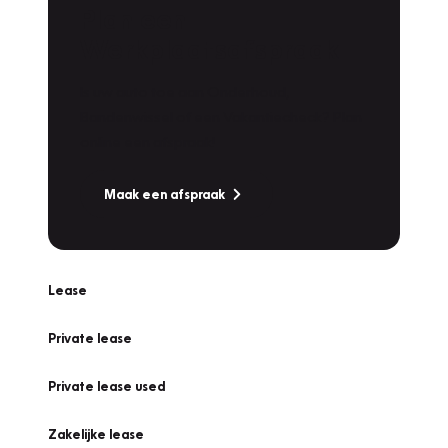
Plan een
Werkplaatsafspraak
Is uw auto toe aan Onderhoud,
Bandenwissel of een Vakantiecheck? Plan
online een afspraak!
Maak een afspraak
Lease
Private lease
Private lease used
Zakelijke lease