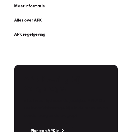
Meer informatie
Alles over APK
APK regelgeving
APK Keuring bij
Vakgarage!
Is het weer tijd voor de jaarlijkse APK? Ga
snel naar Vakgarage bij u in de buurt, en ga
zonder zorgen de weg op!
Plan een APK in