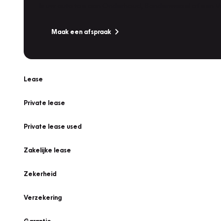
Is uw auto toe aan Onderhoud, Bandenwissel of een Va
Maak een afspraak
Lease
Private lease
Private lease used
Zakelijke lease
Zekerheid
Verzekering