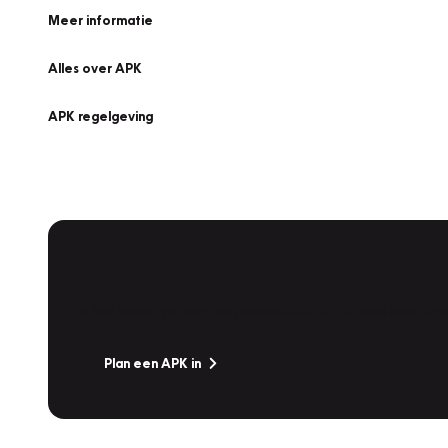
Meer informatie
Alles over APK
APK regelgeving
APK Keuring bij Vakgarage!
Is het weer tijd voor de jaarlijkse APK? Ga snel naar V
Plan een APK in