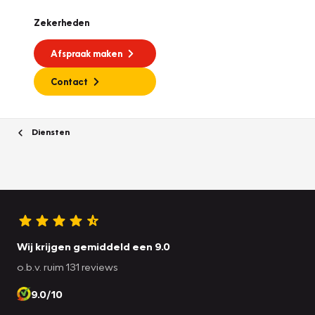
Zekerheden
Afspraak maken
Contact
Diensten
Wij krijgen gemiddeld een 9.0
o.b.v. ruim 131 reviews
9.0/10