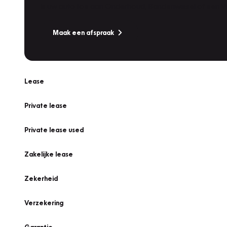
Is uw auto toe aan Onderhoud, Bandenwissel of een Va
Maak een afspraak
Lease
Private lease
Private lease used
Zakelijke lease
Zekerheid
Verzekering