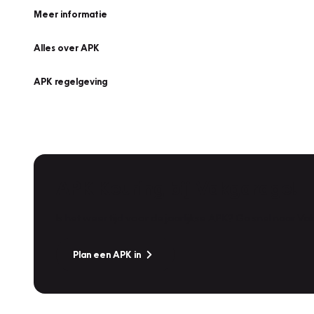
Meer informatie
Alles over APK
APK regelgeving
APK Keuring bij Vakgarage!
Is het weer tijd voor de jaarlijkse APK? Ga snel naar V
Plan een APK in