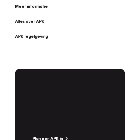
Meer informatie
Alles over APK
APK regelgeving
APK Keuring bij
Vakgarage!
Is het weer tijd voor de jaarlijkse APK? Ga
snel naar Vakgarage bij u in de buurt, en ga
zonder zorgen de weg op!
Plan een APK in