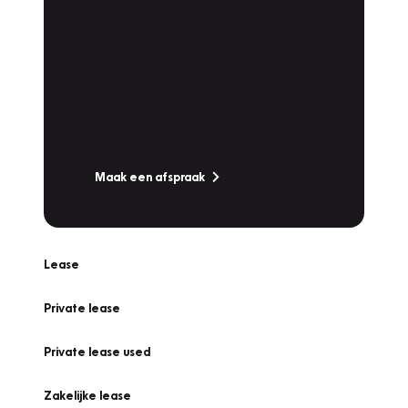
Plan een
Werkplaatsafspraak
Is uw auto toe aan Onderhoud,
Bandenwissel of een Vakantiecheck? Plan
online een afspraak!
Maak een afspraak
Lease
Private lease
Private lease used
Zakelijke lease