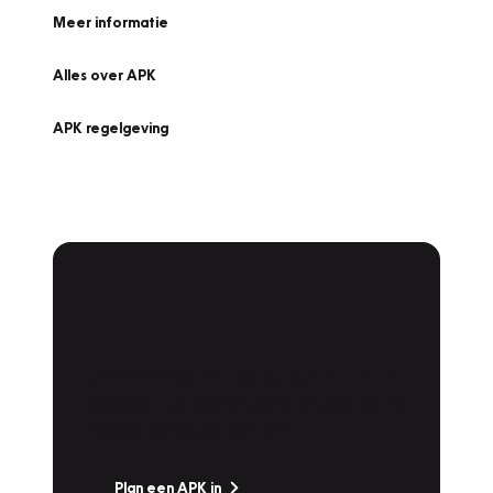
Meer informatie
Alles over APK
APK regelgeving
APK Keuring bij
Vakgarage!
Is het weer tijd voor de jaarlijkse APK? Ga
snel naar Vakgarage bij u in de buurt, en ga
zonder zorgen de weg op!
Plan een APK in