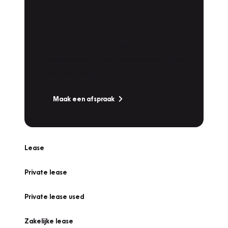
Plan een
Werkplaatsafspraak
Is uw auto toe aan Onderhoud,
Bandenwissel of een Vakantiecheck? Plan
online een afspraak!
Maak een afspraak
Lease
Private lease
Private lease used
Zakelijke lease