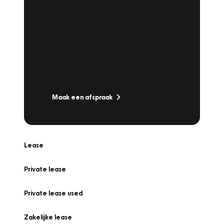
Plan een
Werkplaatsafspraak
Is uw auto toe aan Onderhoud,
Bandenwissel of een Vakantiecheck? Plan
online een afspraak!
Maak een afspraak
Lease
Private lease
Private lease used
Zakelijke lease