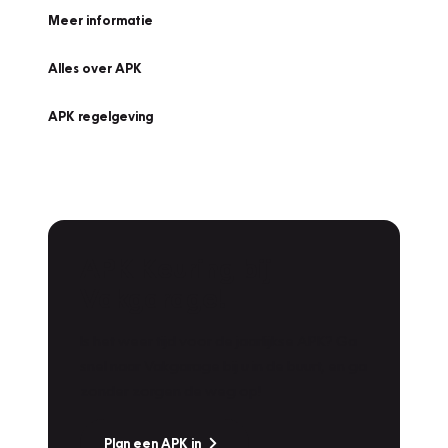
Meer informatie
Alles over APK
APK regelgeving
APK Keuring bij
Vakgarage!
Is het weer tijd voor de jaarlijkse APK? Ga
snel naar Vakgarage bij u in de buurt, en ga
zonder zorgen de weg op!
Plan een APK in