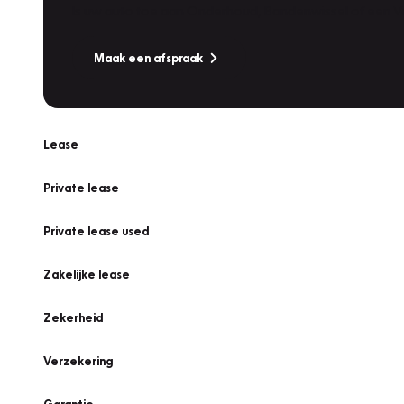
Is uw auto toe aan Onderhoud, Bandenwissel of een Va
Maak een afspraak
Lease
Private lease
Private lease used
Zakelijke lease
Zekerheid
Verzekering