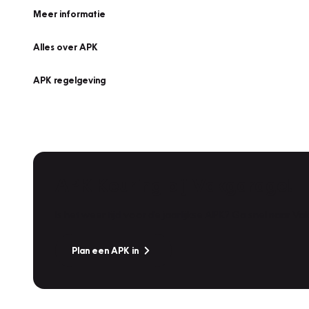
Meer informatie
Alles over APK
APK regelgeving
APK Keuring bij Vakgarage!
Is het weer tijd voor de jaarlijkse APK? Ga snel naar V
Plan een APK in