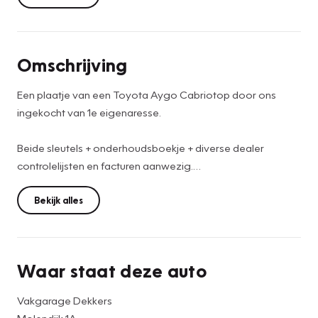
Omschrijving
Een plaatje van een Toyota Aygo Cabriotop door ons
ingekocht van 1e eigenaresse.
Beide sleutels + onderhoudsboekje + diverse dealer
controlelijsten en facturen aanwezig.
Oorspronkelijk in Nederland geleverd dus geen Import.
Volledig dealeronderhouden (louwman Dordrecht)
Bekijk alles
Genoemde prijs is rijklaar incl, onderhoudsbeurt , APK
geldig tot 31 mei 2027, poetsen en 3 maanden Basis
Waar staat deze auto
garantie.
Vakgarage Dekkers
Molendijk 1A