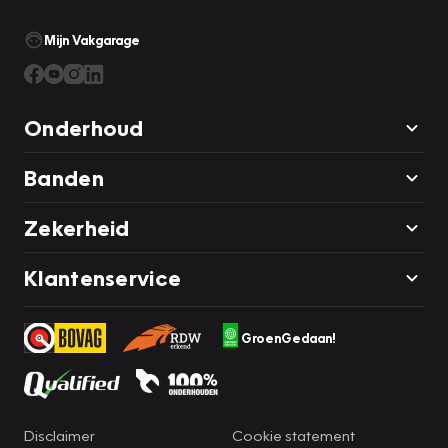
garantiewerkzaamheden
Mijn Vakgarage
Bovag pakket (€850): Dit afleverpakket bevat: 12 maanden
volledige BOVAG-garantie, kwart tank brandstof,
Kentekenregistratie, Vervangend vervoer tijdens
Onderhoud
garantiewerkzaamheden
Banden
Wij berekenen geen afleveringskosten!
Zekerheid
Klantenservice
Wilt u meer informatie over de auto of ons bedrijf? Neem
dan contact met ons op! Interesse? Maak dan bij ons een
afspraak voor een bezichtiging. Dan weet u zeker dat wij
GroenGedaan!
alle tijd voor u hebben. Op al onze transacties zijn Bovag
voorwaarden van toepassing. Zie:
www.vakgaragedekkers.nl
Disclaimer
Cookie statement