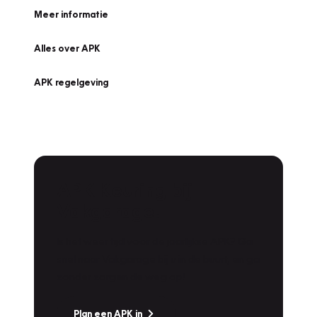
Meer informatie
Alles over APK
APK regelgeving
APK Keuring bij
Vakgarage!
Is het weer tijd voor de jaarlijkse APK? Ga
snel naar Vakgarage bij u in de buurt, en ga
zonder zorgen de weg op!
Plan een APK in