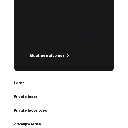
Plan een
Werkplaatsafspraak
Is uw auto toe aan Onderhoud,
Bandenwissel of een Vakantiecheck? Plan
online een afspraak!
Maak een afspraak
Lease
Private lease
Private lease used
Zakelijke lease