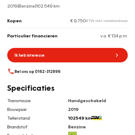
2019
|
Benzine
|
102.549 km
Kopen
€ 9.750
BTW niet verrekenbaar
Particulier financieren
v.a. € 134 p.m.
Ik heb interesse
Bel ons op 0162-312896
Specificaties
Transmissie
Handgeschakeld
Bouwjaar
2019
Tellerstand
102549 km
Brandstof
Benzine